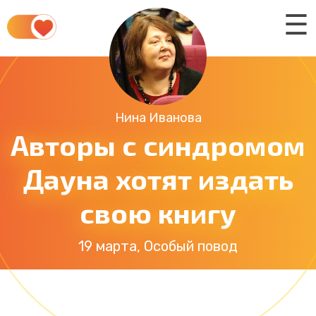
☰
Нина Иванова
Авторы с синдромом
Дауна хотят издать
свою книгу
19 марта, Особый повод