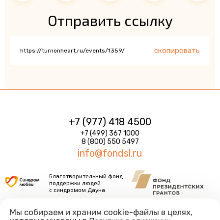
Отправить ссылку
скопировать
+7 (977) 418 4500
+7 (499) 367 1000
8 (800) 550 5497
info@fondsl.ru
Благотворительный фонд
поддержки людей
с синдромом Дауна
Условия оплаты и политика безопасности платежей
Мы собираем и храним cookie-файлы в целях,
Оферта