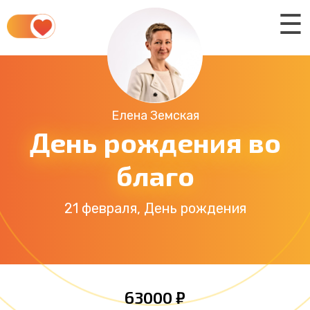
☰
Елена Земская
День рождения во
благо
21 февраля, День рождения
63000 ₽